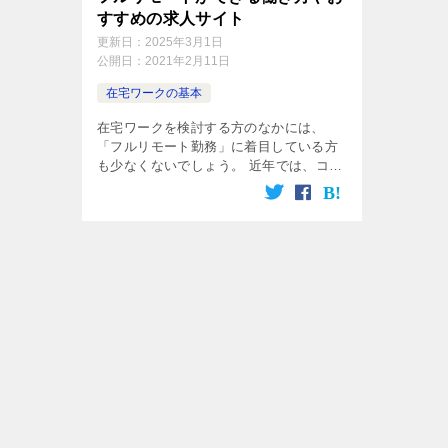
すすめの求人サイト
更新日：
2025年3月1日
公開日：
2021年2月11日
在宅ワークの基本
在宅ワークを検討する方のなかには、
「フルリモート勤務」に着目している方
も少なくないでしょう。 近年では、コロ
ナウイルスの影響による在宅勤務の制度
が薄れつつある企業もあれば、在宅ワー
クが定着した企業、出社と在宅のハイブ
リッ […]